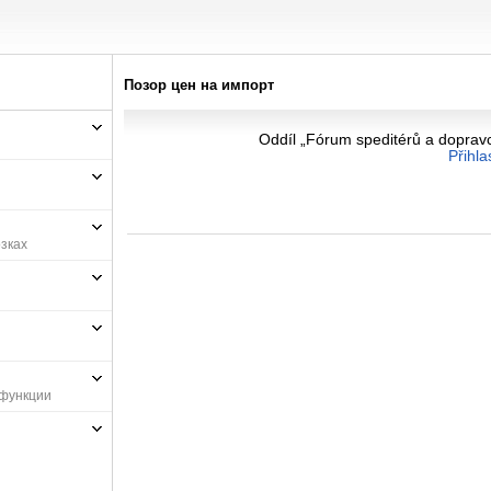
Позор цен на импорт
Oddíl „Fórum speditérů a dopravc
Přihla
зках
 функции