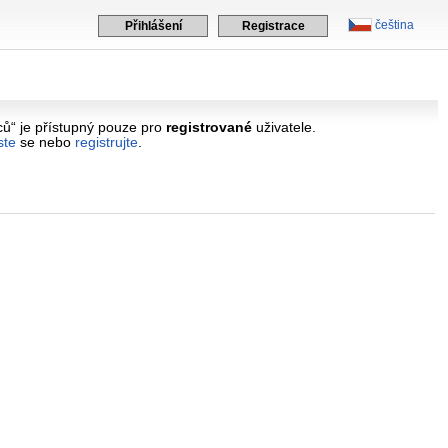
čeština
Přihlášení
Registrace
ů“ je přístupný pouze pro
registrované
uživatele.
ste
se nebo
registrujte
.