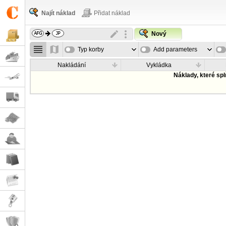
Najít náklad
Přidat náklad
Nový
Typ korby
Add parameters
Nakládání
Vykládka
Náklady, které sp