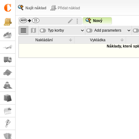
Najít náklad
Přidat náklad
Nový
Typ korby
Add parameters
Nakládání
Vykládka
Náklady, které sp