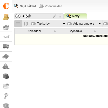
Najít náklad
Přidat náklad
Nový
Typ korby
Add parameters
Nakládání
Vykládka
Náklady, které sp