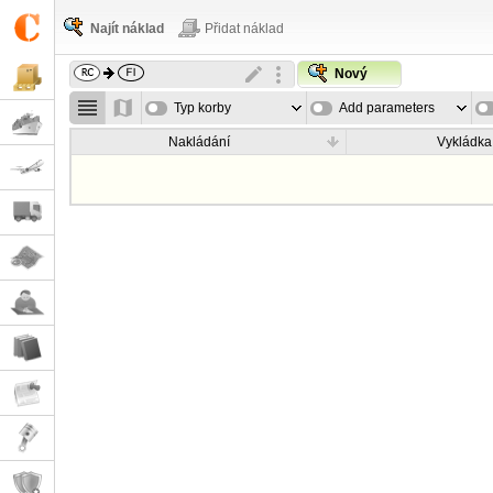
Najít náklad
Přidat náklad
Nový
Typ korby
Add parameters
Nakládání
Vykládka