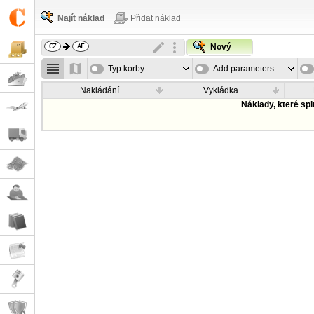
Najít náklad
Přidat náklad
Nový
Typ korby
Add parameters
Nakládání
Vykládka
Náklady, které sp