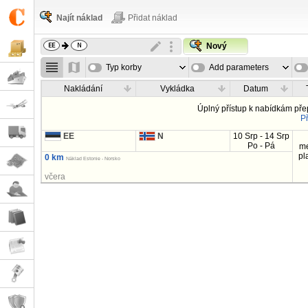
Najít náklad
Přidat náklad
Nový
Typ korby
Add parameters
Nakládání
Vykládka
Datum
Úplný přístup k nabídkám př
Př
EE
N
10 Srp - 14 Srp
Po - Pá
m
pl
0 km
Náklad Estonie - Norsko
včera