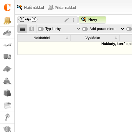
Najít náklad
Přidat náklad
Nový
Typ korby
Add parameters
Nakládání
Vykládka
Náklady, které sp