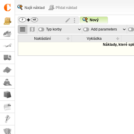
Najít náklad
Přidat náklad
Nový
Typ korby
Add parameters
Nakládání
Vykládka
Náklady, které sp