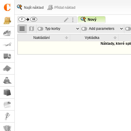
Najít náklad
Přidat náklad
Nový
Typ korby
Add parameters
Nakládání
Vykládka
Náklady, které sp