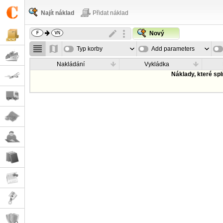
Najít náklad
Přidat náklad
Nový
Typ korby
Add parameters
Nakládání
Vykládka
Náklady, které sp