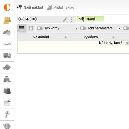
Najít náklad
Přidat náklad
Nový
Typ korby
Add parameters
Nakládání
Vykládka
Náklady, které sp