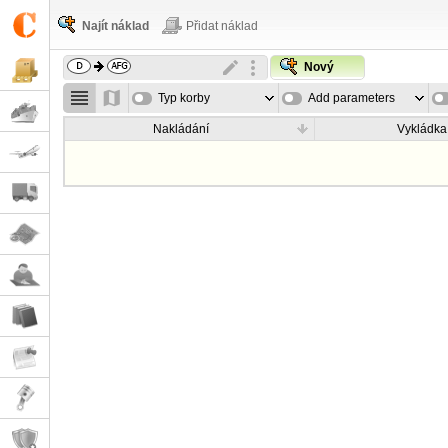
Najít náklad
Přidat náklad
Nový
Typ korby
Add parameters
Nakládání
Vykládka