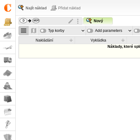
Najít náklad
Přidat náklad
Nový
Typ korby
Add parameters
Nakládání
Vykládka
Náklady, které sp