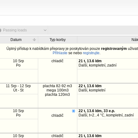
Passing loads
Datum
Typ korby
Nák
Úplný přístup k nabídkám přepravy je poskytován pouze
registrovaným
uživat
Přihlaste
se nebo
registrujte
.
10 Srp
chladič
21 t, 13.6 ldm
Po
Další, kompletní, zadní
11 Srp - 12 Srp
plachta 82-92 m3
22 t, 13.6 ldm
Út - St
mega 100m3
Další, kompletní
plachta 120m3
10 Srp
22 t, 13.6 ldm, 33 e.p.
Po
Další, t=2...4 °C, kompletní, zadní
chladič
10 Srp
chladič
21 t, 13.6 ldm