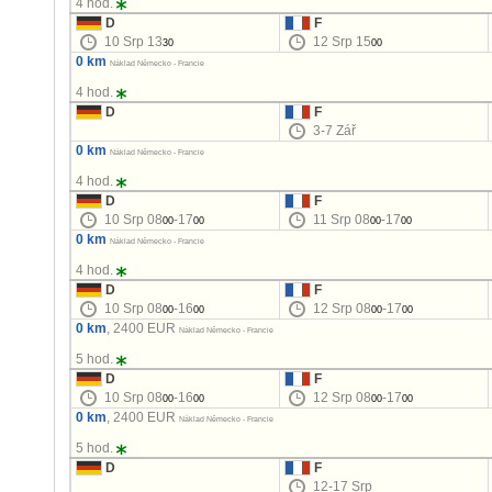
4 hod.
D
F
10 Srp 13
12 Srp 15
30
00
0 km
Náklad Německo - Francie
4 hod.
D
F
3-7 Zář
0 km
Náklad Německo - Francie
4 hod.
D
F
10 Srp 08
-17
11 Srp 08
-17
00
00
00
00
0 km
Náklad Německo - Francie
4 hod.
D
F
10 Srp 08
-16
12 Srp 08
-17
00
00
00
00
0 km
, 2400 EUR
Náklad Německo - Francie
5 hod.
D
F
10 Srp 08
-16
12 Srp 08
-17
00
00
00
00
0 km
, 2400 EUR
Náklad Německo - Francie
5 hod.
D
F
12-17 Srp