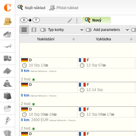
Najít náklad
Přidat náklad
Nový
Typ korby
Add parameters
Nakládání
Vykládka
D
F
10 Srp 13
12 Srp 07
30
00
0 km
Náklad Německo - Francie
2 hod.
D
F
12-14 Srp
0 km
Náklad Německo - Francie
2 hod.
D
F
10 Srp 08
-16
12 Srp 08
-17
00
00
00
00
0 km
, 2400 EUR
Náklad Německo - Francie
2 hod.
D
F