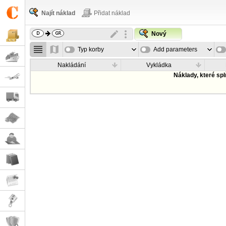
Najít náklad
Přidat náklad
Nový
Typ korby
Add parameters
Nakládání
Vykládka
Náklady, které sp