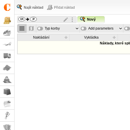
Najít náklad
Přidat náklad
Nový
Typ korby
Add parameters
Nakládání
Vykládka
Náklady, které sp