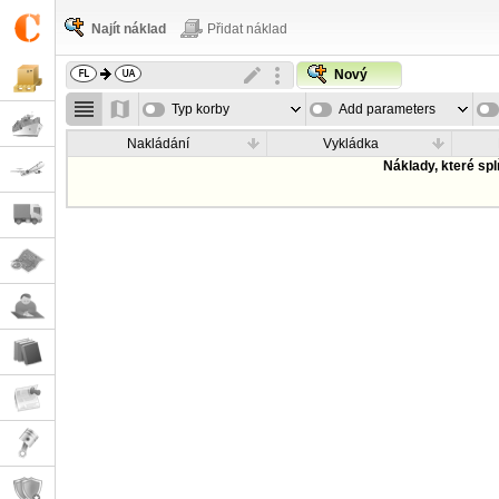
Najít náklad
Přidat náklad
Nový
Typ korby
Add parameters
Nakládání
Vykládka
Náklady, které sp