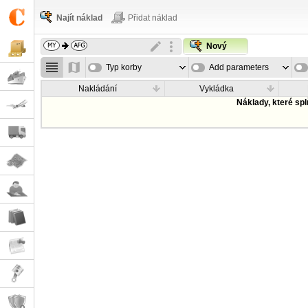
Najít náklad
Přidat náklad
Nový
Typ korby
Add parameters
Nakládání
Vykládka
Náklady, které sp