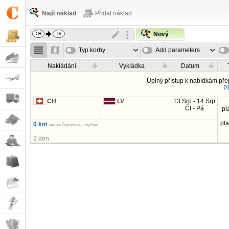
Najít náklad
Přidat náklad
Nový
Typ korby
Add parameters
Nakládání
Vykládka
Datum
Úplný přístup k nabídkám př
Př
CH
LV
13 Srp - 14 Srp
Čt - Pá
pl
pl
0 km
Náklad Švýcarsko - Lotyšsko
2 den