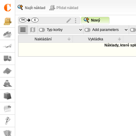
Najít náklad
Přidat náklad
Nový
Typ korby
Add parameters
Nakládání
Vykládka
Náklady, které sp