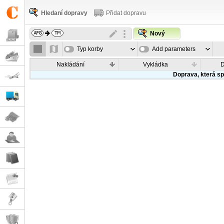
Hledaní dopravy
Přidat dopravu
Nový
Typ korby
Add parameters
Nakládání
Vykládka
Doprava, která sp