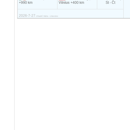
+990 km
Vilnius
+400 km
St - Čt
2026-7-27
chladič Itálie - Litevsko