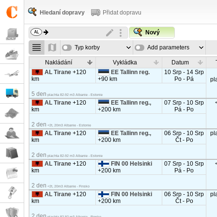
Hledaní dopravy
Přidat dopravu
Nový
Typ korby
Add parameters
Nakládání
Vykládka
Datum
AL Tirane
+120
EE Tallinn reg.
10 Srp - 14 Srp
km
+90 km
Po - Pá
pl
5 den
plachta 82-92 m3 Albanie - Estonie
AL Tirane
+120
EE Tallinn reg.,
07 Srp - 10 Srp
km
+200 km
Pá - Po
2 den
<2t, 20m3 Albanie - Estonie
AL Tirane
+120
EE Tallinn reg.,
06 Srp - 10 Srp
pl
km
+200 km
Čt - Po
2 den
plachta 82-92 m3 Albanie - Estonie
AL Tirane
+120
FIN 00 Helsinki
07 Srp - 10 Srp
km
+200 km
Pá - Po
2 den
<2t, 20m3 Albanie - Finsko
AL Tirane
+120
FIN 00 Helsinki
06 Srp - 10 Srp
pl
km
+200 km
Čt - Po
2 den
plachta 82-92 m3 Albanie - Finsko