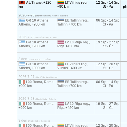
AL Tirane,
+120
LT Vilnius reg.
12 Srp - 14 Srp
km
+90 km
St - Pá
pl
2026-7-28
plachta 82-92 m3 Albanie - Litevsko
GR 10 Athens,
EE Tallinn reg.,
06 Srp - 14 Srp
Athens,
+900 km
Tallinn
+700 km
Čt - Pá
2026-7-23
chladič Řecko - Estonie
GR 10 Athens,
LV 10 Riga reg.,
19 Srp - 27 Srp
Athens,
+900 km
Riga
+450 km
St - Čt
3 den
chladič Řecko - Lotyšsko
GR 10 Athens,
LT Vilnius reg.,
12 Srp - 20 Srp
Athens,
+900 km
Vilnius
+400 km
St - Čt
2026-7-27
chladič Řecko - Litevsko
I 00 Roma, Roma
EE Tallinn reg.,
06 Srp - 14 Srp
+990 km
Tallinn
+700 km
Čt - Pá
2026-7-23
chladič Itálie - Estonie
I 00 Roma, Roma
LV 10 Riga reg.,
19 Srp - 27 Srp
+990 km
Riga
+450 km
St - Čt
3 den
chladič Itálie - Lotyšsko
I 00 Roma, Roma
LT Vilnius reg.,
12 Srp - 20 Srp