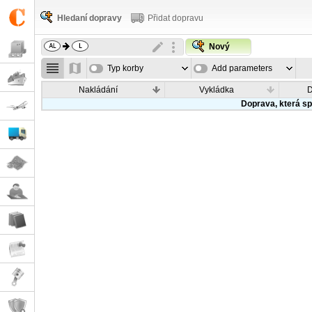
Hledaní dopravy
Přidat dopravu
Nový
Typ korby
Add parameters
Nakládání
Vykládka
Doprava, která sp