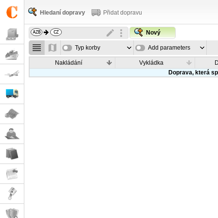
Hledaní dopravy
Přidat dopravu
Nový
Typ korby
Add parameters
Nakládání
Vykládka
Doprava, která sp