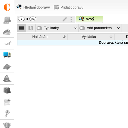
Hledaní dopravy
Přidat dopravu
Nový
Typ korby
Add parameters
Nakládání
Vykládka
Doprava, která sp