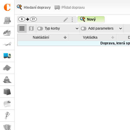
Hledaní dopravy
Přidat dopravu
Nový
Typ korby
Add parameters
Nakládání
Vykládka
Doprava, která sp