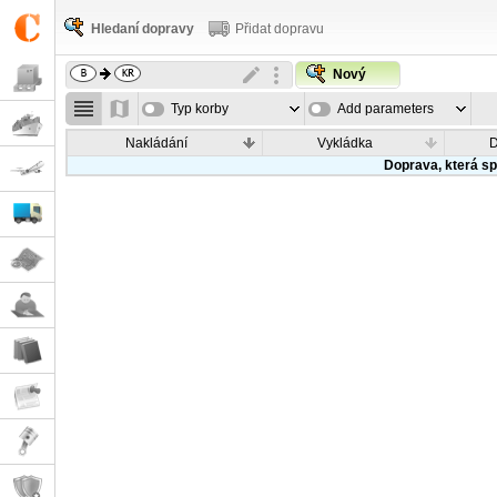
Hledaní dopravy
Přidat dopravu
Nový
Typ korby
Add parameters
Nakládání
Vykládka
Doprava, která sp