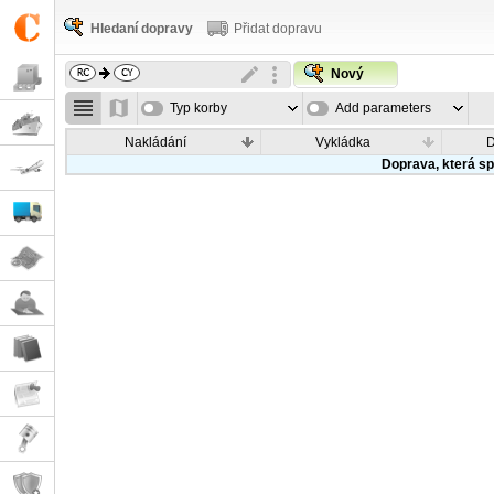
Hledaní dopravy
Přidat dopravu
Nový
Typ korby
Add parameters
Nakládání
Vykládka
Doprava, která sp