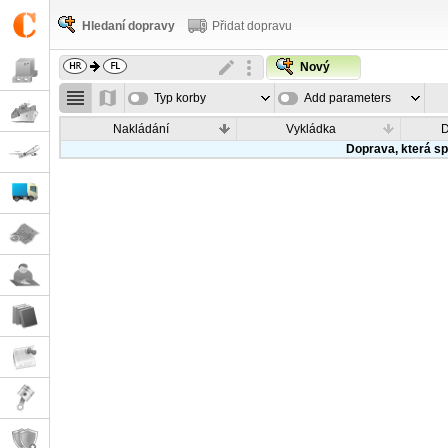
Hledaní dopravy
Přidat dopravu
Nový
Typ korby
Add parameters
Nakládání
Vykládka
Doprava, která sp