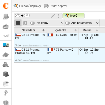
Hledaní dopravy
Přidat dopravu
Nový
Typ korby
Add parameters
Nakládání
Vykládka
Datum
CZ 11 Prague
+30
F 69 Lyon,
+40 km
04 Srp - 11 Srp
km
Út - Út
3 den
plošina Česká republika - Francie
CZ 11 Prague,
F 75 Paris,
+40
04 Srp - 12 Srp
Prague
+40 km
km
Út - St
4 den
plošina Česká republika - Francie