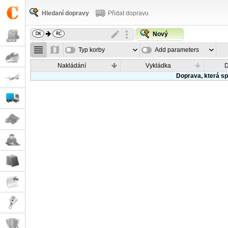
Hledaní dopravy
Přidat dopravu
Nový
Typ korby
Add parameters
Nakládání
Vykládka
Doprava, která sp