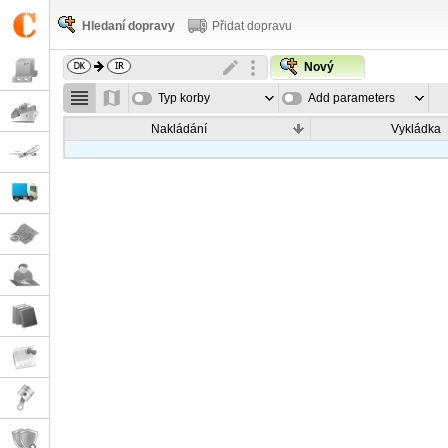
Hledaní dopravy
Přidat dopravu
Nový
Typ korby
Add parameters
Nakládání
Vykládka