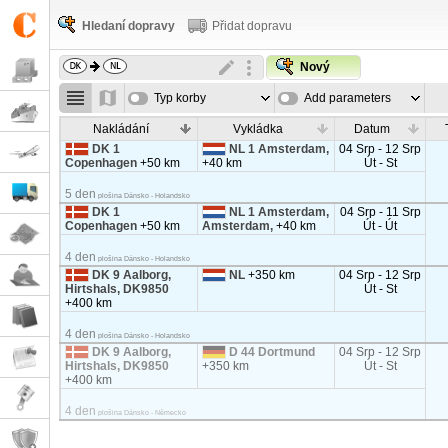
Hledaní dopravy
Přidat dopravu
Nový
Typ korby
Add parameters
Nakládání
Vykládka
Datum
DK 1
NL 1 Amsterdam,
04 Srp - 12 Srp
Copenhagen
+50 km
+40 km
Út - St
5 den
plošina Dánsko - Holandsko
DK 1
NL 1 Amsterdam,
04 Srp - 11 Srp
Copenhagen
+50 km
Amsterdam,
+40 km
Út - Út
4 den
plošina Dánsko - Holandsko
DK 9 Aalborg,
NL
+350 km
04 Srp - 12 Srp
Hirtshals, DK9850
Út - St
+400 km
4 den
plošina Dánsko - Holandsko
DK 9 Aalborg,
D 44 Dortmund
04 Srp - 12 Srp
Hirtshals, DK9850
+350 km
Út - St
+400 km
4 den
plošina Dánsko - Německo