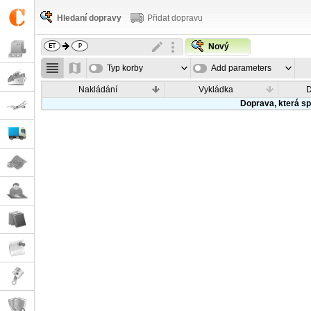
Hledaní dopravy
Přidat dopravu
Nový
Typ korby
Add parameters
Nakládání
Vykládka
Doprava, která sp