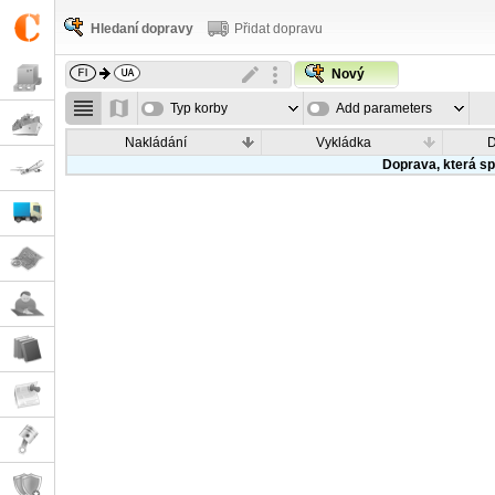
Hledaní dopravy
Přidat dopravu
Nový
Typ korby
Add parameters
Nakládání
Vykládka
Doprava, která sp