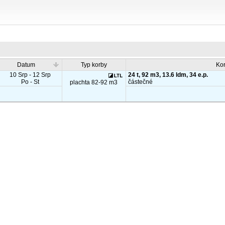
Datum
Typ korby
Ko
10 Srp - 12 Srp
24 t, 92 m3, 13.6 ldm, 34 e.p.
Po - St
částečné
plachta 82-92 m3