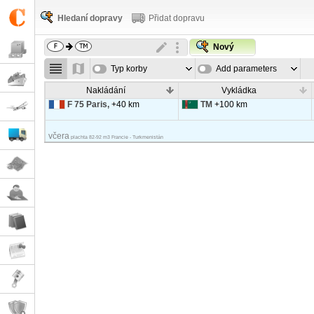
Hledaní dopravy
Přidat dopravu
Nový
Typ korby
Add parameters
Nakládání
Vykládka
F 75 Paris,
+40 km
TM
+100 km
včera
plachta 82-92 m3 Francie - Turkmenistán