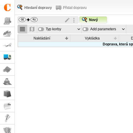
Hledaní dopravy
Přidat dopravu
Nový
Typ korby
Add parameters
Nakládání
Vykládka
Doprava, která sp