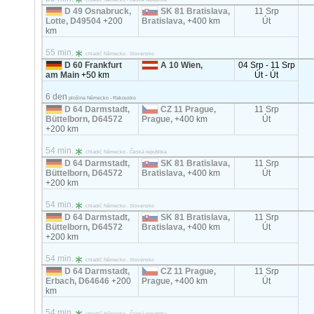
D 49 Osnabruck,
SK 81 Bratislava,
11 Srp
Lotte, D49504
+200
Bratislava,
+400 km
Út
km
55 min.
chladič Německo - Slovensko
D 60 Frankfurt
A 10 Wien,
04 Srp - 11 Srp
am Main
+50 km
Út - Út
6 den
plošina Německo - Rakousko
D 64 Darmstadt,
CZ 11 Prague,
11 Srp
Büttelborn, D64572
Prague,
+400 km
Út
+200 km
54 min.
chladič Německo - Česká republika
D 64 Darmstadt,
SK 81 Bratislava,
11 Srp
Büttelborn, D64572
Bratislava,
+400 km
Út
+200 km
54 min.
chladič Německo - Slovensko
D 64 Darmstadt,
SK 81 Bratislava,
11 Srp
Büttelborn, D64572
Bratislava,
+400 km
Út
+200 km
54 min.
chladič Německo - Slovensko
D 64 Darmstadt,
CZ 11 Prague,
11 Srp
Erbach, D64646
+200
Prague,
+400 km
Út
km
54 min.
chladič Německo - Česká republika