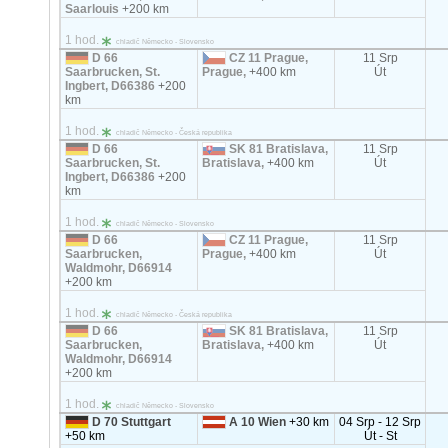
Saarlouis
+200 km
1 hod.
chladič Německo - Slovensko
D 66
CZ 11 Prague,
11 Srp
Saarbrucken, St.
Prague,
+400 km
Út
Ingbert, D66386
+200
km
1 hod.
chladič Německo - Česká republika
D 66
SK 81 Bratislava,
11 Srp
Saarbrucken, St.
Bratislava,
+400 km
Út
Ingbert, D66386
+200
km
1 hod.
chladič Německo - Slovensko
D 66
CZ 11 Prague,
11 Srp
Saarbrucken,
Prague,
+400 km
Út
Waldmohr, D66914
+200 km
1 hod.
chladič Německo - Česká republika
D 66
SK 81 Bratislava,
11 Srp
Saarbrucken,
Bratislava,
+400 km
Út
Waldmohr, D66914
+200 km
1 hod.
chladič Německo - Slovensko
D 70 Stuttgart
A 10 Wien
+30 km
04 Srp - 12 Srp
+50 km
Út - St