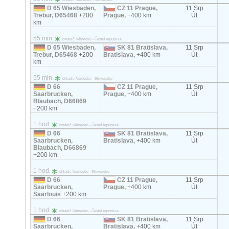
D 65 Wiesbaden,
CZ 11 Prague,
11 Srp
Trebur, D65468
+200
Prague,
+400 km
Út
km
55 min.
chladič Německo - Česká republika
D 65 Wiesbaden,
SK 81 Bratislava,
11 Srp
Trebur, D65468
+200
Bratislava,
+400 km
Út
km
55 min.
chladič Německo - Slovensko
D 66
CZ 11 Prague,
11 Srp
Saarbrucken,
Prague,
+400 km
Út
Blaubach, D66869
+200 km
1 hod.
chladič Německo - Česká republika
D 66
SK 81 Bratislava,
11 Srp
Saarbrucken,
Bratislava,
+400 km
Út
Blaubach, D66869
+200 km
1 hod.
chladič Německo - Slovensko
D 66
CZ 11 Prague,
11 Srp
Saarbrucken,
Prague,
+400 km
Út
Saarlouis
+200 km
1 hod.
chladič Německo - Česká republika
D 66
SK 81 Bratislava,
11 Srp
Saarbrucken,
Bratislava,
+400 km
Út