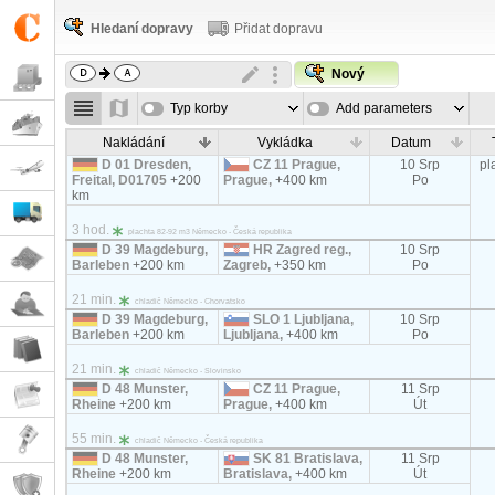
Hledaní dopravy
Přidat dopravu
Nový
Typ korby
Add parameters
Nakládání
Vykládka
Datum
D 01 Dresden,
CZ 11 Prague,
10 Srp
pl
Freital, D01705
+200
Prague,
+400 km
Po
km
3 hod.
plachta 82-92 m3 Německo - Česká republika
D 39 Magdeburg,
HR Zagred reg.,
10 Srp
Barleben
+200 km
Zagreb,
+350 km
Po
21 min.
chladič Německo - Chorvatsko
D 39 Magdeburg,
SLO 1 Ljubljana,
10 Srp
Barleben
+200 km
Ljubljana,
+400 km
Po
21 min.
chladič Německo - Slovinsko
D 48 Munster,
CZ 11 Prague,
11 Srp
Rheine
+200 km
Prague,
+400 km
Út
55 min.
chladič Německo - Česká republika
D 48 Munster,
SK 81 Bratislava,
11 Srp
Rheine
+200 km
Bratislava,
+400 km
Út