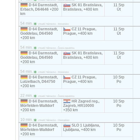
D 64 Darmstadt,
SK 81 Bratislava,
11 Srp
Erbach, D64646
+200
Bratislava,
+400 km
Út
km
54 min.
chladič Německo - Slovensko
D 64 Darmstadt,
CZ 11 Prague,
11 Srp
Goddelau, D64560
Prague,
+400 km
Út
+200 km
54 min.
chladič Německo - Česká republika
D 64 Darmstadt,
SK 81 Bratislava,
11 Srp
Goddelau, D64560
Bratislava,
+400 km
Út
+200 km
54 min.
chladič Německo - Slovensko
D 64 Darmstadt,
CZ 11 Prague,
10 Srp
Lutzelbach, D64750
Prague,
+400 km
Po
+200 km
22 min.
chladič Německo - Česká republika
D 64 Darmstadt,
HR Zagred reg.,
10 Srp
Mörfelden-Walldorf
Zagreb, HR10000
Po
+200 km
+350 km
10 min.
chladič Německo - Chorvatsko
D 64 Darmstadt,
SLO 1 Ljubljana,
10 Srp
Mörfelden-Walldorf
Ljubljana,
+400 km
Po
+200 km