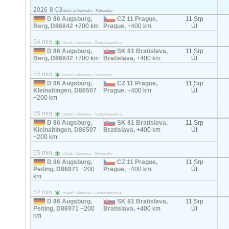
2026-8-03
plošina Německo - Rakousko
D 86 Augsburg,
CZ 11 Prague,
11 Srp
Berg, D86842
+200 km
Prague,
+400 km
Út
54 min.
chladič Německo - Česká republika
D 86 Augsburg,
SK 81 Bratislava,
11 Srp
Berg, D86842
+200 km
Bratislava,
+400 km
Út
54 min.
chladič Německo - Slovensko
D 86 Augsburg,
CZ 11 Prague,
11 Srp
Kleinaitingen, D86507
Prague,
+400 km
Út
+200 km
55 min.
chladič Německo - Česká republika
D 86 Augsburg,
SK 81 Bratislava,
11 Srp
Kleinaitingen, D86507
Bratislava,
+400 km
Út
+200 km
55 min.
chladič Německo - Slovensko
D 86 Augsburg,
CZ 11 Prague,
11 Srp
Peiting, D86971
+200
Prague,
+400 km
Út
km
54 min.
chladič Německo - Česká republika
D 86 Augsburg,
SK 81 Bratislava,
11 Srp
Peiting, D86971
+200
Bratislava,
+400 km
Út
km