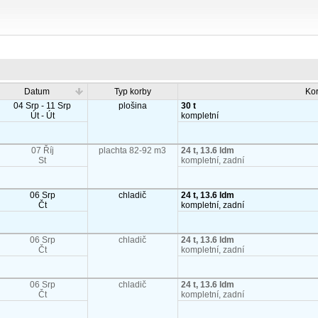
Datum
Typ korby
Ko
04 Srp - 11 Srp
plošina
30 t
Út - Út
kompletní
07 Říj
plachta 82-92 m3
24 t, 13.6 ldm
St
kompletní, zadní
06 Srp
chladič
24 t, 13.6 ldm
Čt
kompletní, zadní
06 Srp
chladič
24 t, 13.6 ldm
Čt
kompletní, zadní
06 Srp
chladič
24 t, 13.6 ldm
Čt
kompletní, zadní