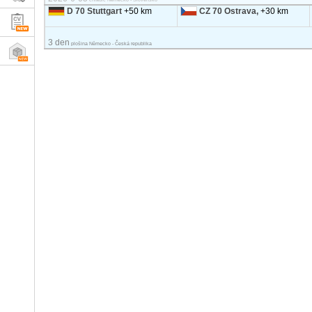
D 70 Stuttgart
+50 km
CZ 70 Ostrava,
+30 km
3 den
plošina Německo - Česká republika