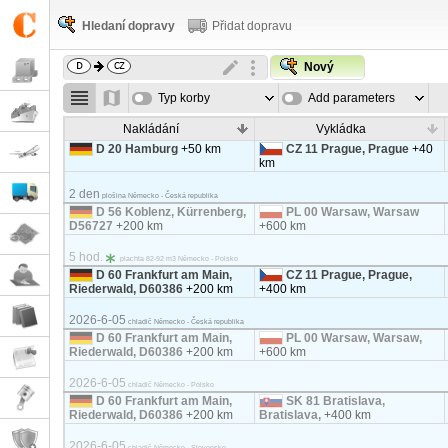
Hledaní dopravy
Přidat dopravu
Nový
Typ korby
Add parameters
Nakládání
Vykládka
D 20 Hamburg
+50 km
CZ 11 Prague, Prague
+40
km
2 den
plošina Německo - Česká republika
D 56 Koblenz, Kürrenberg,
PL 00 Warsaw, Warsaw
D56727
+200 km
+600 km
5 hod.
plachta 82-92 m3 Německo - Polsko
D 60 Frankfurt am Main,
CZ 11 Prague, Prague,
Riederwald, D60386
+200 km
+400 km
2026-6-05
chladič Německo - Česká republika
D 60 Frankfurt am Main,
PL 00 Warsaw, Warsaw,
Riederwald, D60386
+200 km
+600 km
2026-6-05
chladič Německo - Polsko
D 60 Frankfurt am Main,
SK 81 Bratislava,
Riederwald, D60386
+200 km
Bratislava,
+400 km
2026-6-05
chladič Německo - Slovensko