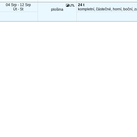
04 Srp - 12 Srp
24 t
Út - St
kompletní, částečné, horní, boční, z
plošina