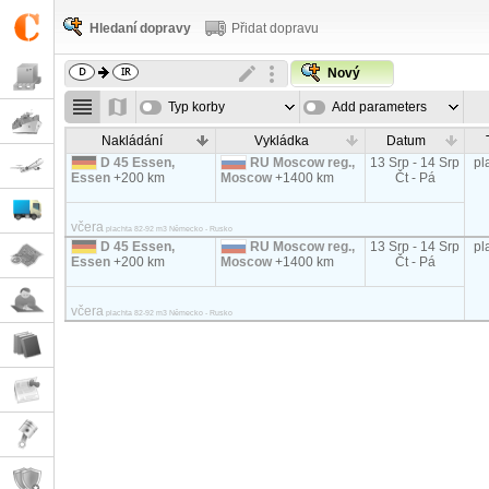
Hledaní dopravy
Přidat dopravu
Nový
Typ korby
Add parameters
Nakládání
Vykládka
Datum
D 45 Essen,
RU Moscow reg.,
13 Srp - 14 Srp
pl
Essen
+200 km
Moscow
+1400 km
Čt - Pá
včera
plachta 82-92 m3 Německo - Rusko
D 45 Essen,
RU Moscow reg.,
13 Srp - 14 Srp
pl
Essen
+200 km
Moscow
+1400 km
Čt - Pá
včera
plachta 82-92 m3 Německo - Rusko