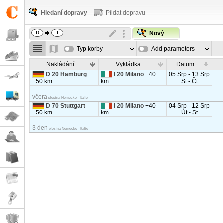
Hledaní dopravy
Přidat dopravu
Nový
Typ korby
Add parameters
Nakládání
Vykládka
Datum
D 20 Hamburg
I 20 Milano
+40
05 Srp - 13 Srp
+50 km
km
St - Čt
včera
plošina Německo - Itálie
D 70 Stuttgart
I 20 Milano
+40
04 Srp - 12 Srp
+50 km
km
Út - St
3 den
plošina Německo - Itálie