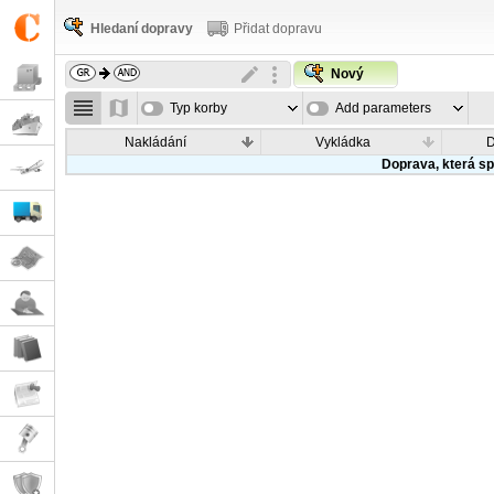
Hledaní dopravy
Přidat dopravu
Nový
Typ korby
Add parameters
Nakládání
Vykládka
Doprava, která sp