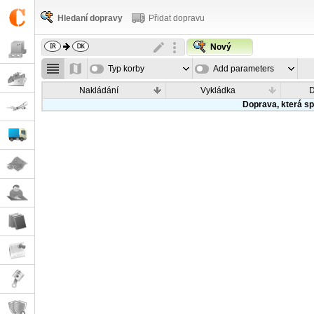
Hledaní dopravy
Přidat dopravu
Nový
Typ korby
Add parameters
Nakládání
Vykládka
Doprava, která sp