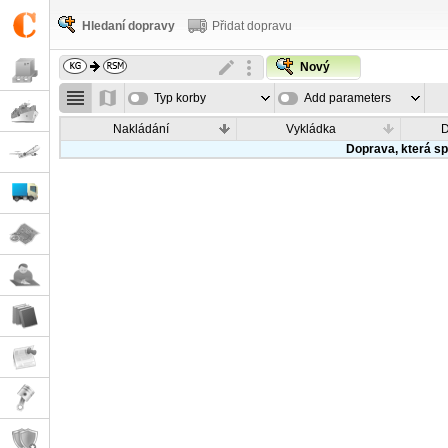
Hledaní dopravy
Přidat dopravu
Nový
Typ korby
Add parameters
Nakládání
Vykládka
Doprava, která sp