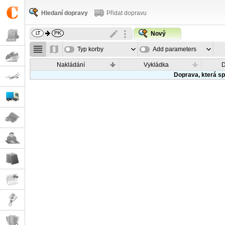
Hledaní dopravy
Přidat dopravu
Nový
Typ korby
Add parameters
Nakládání
Vykládka
Doprava, která sp