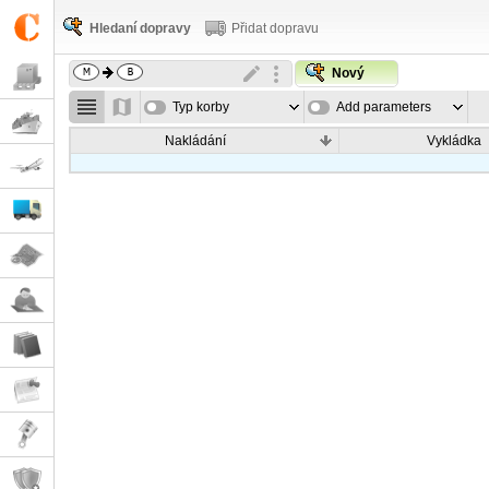
Hledaní dopravy
Přidat dopravu
Nový
Typ korby
Add parameters
Nakládání
Vykládka