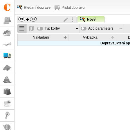
Hledaní dopravy
Přidat dopravu
Nový
Typ korby
Add parameters
Nakládání
Vykládka
Doprava, která sp