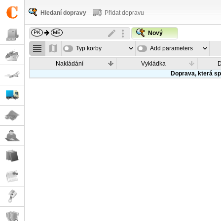
Hledaní dopravy
Přidat dopravu
Nový
Typ korby
Add parameters
Nakládání
Vykládka
Doprava, která sp