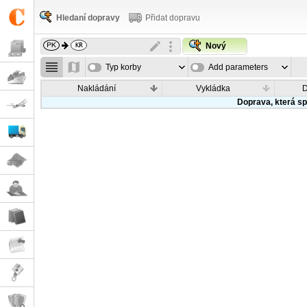
Hledaní dopravy
Přidat dopravu
Nový
Typ korby
Add parameters
Nakládání
Vykládka
Doprava, která sp